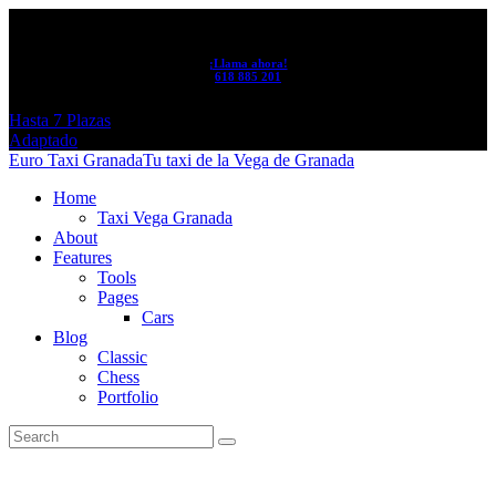
¡Llama ahora!
618 885 201
Hasta 7 Plazas
Adaptado
Euro Taxi Granada
Tu taxi de la Vega de Granada
Home
Taxi Vega Granada
About
Features
Tools
Pages
Cars
Blog
Classic
Chess
Portfolio