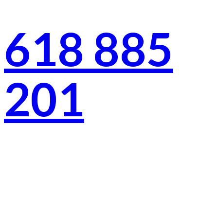
DE TU VIAJE
618 885
201
No busques más, este es el taxi
que necesitas