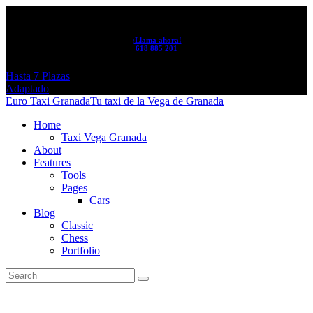
¡Llama ahora!
618 885 201
Hasta 7 Plazas
Adaptado
Euro Taxi Granada
Tu taxi de la Vega de Granada
Home
Taxi Vega Granada
About
Features
Tools
Pages
Cars
Blog
Classic
Chess
Portfolio